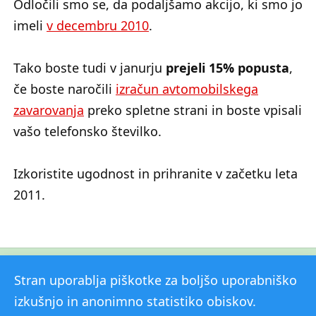
Odločili smo se, da podaljšamo akcijo, ki smo jo
imeli
v decembru 2010
.
Tako boste tudi v janurju
prejeli 15% popusta
,
če boste naročili
izračun avtomobilskega
zavarovanja
preko spletne strani in boste vpisali
vašo telefonsko številko.
Izkoristite ugodnost in prihranite v začetku leta
2011.
Stran uporablja piškotke za boljšo uporabniško
Kontakt
Popusti
Novice
izkušnjo in anonimno statistiko obiskov.